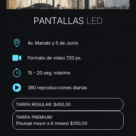
P
A
N
T
A
L
L
A
S
L
E
D
Av. Manabí y 5 de Junio
Formato de video 720 px.
15 - 20 seg. máximo
380 reproducciones diarias
TARIFA REGULAR: $450,00
TARIFA PREMIUM:
(Pautaje mayor a 6 meses) $350,00