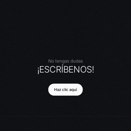
No tengas dudas
¡ESCRÍBENOS!
Haz clic aquí