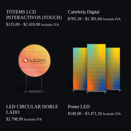
TÓTEMS LCD
Cartelería Digital
INTERACTIVOS (TOUCH)
$
705,18
-
$
1.391,04
Incluido IVA
$
135,00
-
$
2.410,00
Incluido IVA
Seleccionar opciones
Seleccionar opciones
LED CIRCULAR DOBLE
Poster LED
LADO
$
149,00
-
$
3.471,16
Incluido IVA
$
2.798,99
Incluido IVA
Seleccionar opciones
Añadir al carrito